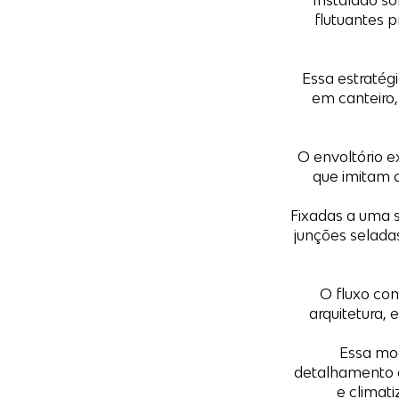
Instalado so
flutuantes 
Essa estratég
em canteiro,
O envoltório e
que imitam 
Fixadas a uma 
junções selad
O fluxo con
arquitetura, 
Essa mod
detalhamento d
e climat