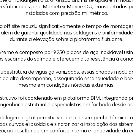
bre o Hardangerfjord, o Restaurant Iris se apoia em módu
pré‑fabricados pela Marketex Marine OÜ, transportados p
instalados com precisão milimétrica.
ia off‑site reduziu significativamente o tempo de montag
 além de garantir qualidade nas soldagens e uniformidad
durante a elevação sobre a plataforma flutuante.
xterno é composto por 9 250 placas de aço inoxidável us
as escamas do salmão e oferecem alta resistência à corro
subestrutura de vigas galvanizadas, essas chapas modul
as de alto desempenho, assegurando estanqueidade e ba
mesmo em condições nórdicas extremas.
strutivo foi coordenado em plataforma BIM, integrando pr
engenharia estrutural e especialistas em fachada desde as f
elagem digital permitiu validar o desempenho térmico, o
as curvas elipsoidais e sincronizar a instalação dos sist
ização, resultando em conforto interno e longevidade da ed