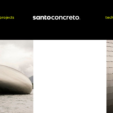
projects
tec