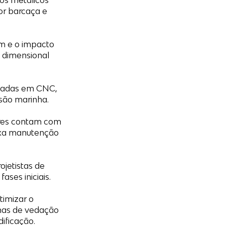
los metálicos
or barcaça e
em e o impacto
e dimensional
inadas em CNC,
são marinha.
ares contam com
ixa manutenção
ojetistas de
ases iniciais.
timizar o
emas de vedação
ificação.