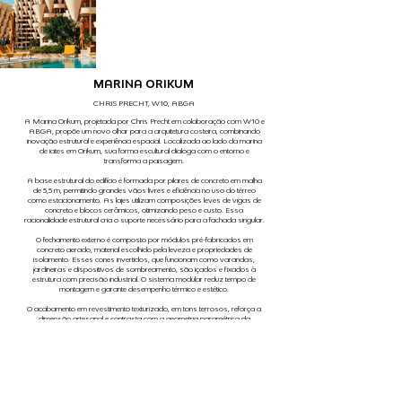
MARINA ORIKUM
CHRIS PRECHT, W10, ABGA
A Marina Orikum, projetada por Chris Precht em colaboração com W10 e
ABGA, propõe um novo olhar para a arquitetura costeira, combinando
inovação estrutural e experiência espacial. Localizada ao lado da marina
de iates em Orikum, sua forma escultural dialoga com o entorno e
transforma a paisagem.
A base estrutural do edifício é formada por pilares de concreto em malha
de 5,5 m, permitindo grandes vãos livres e eficiência no uso do térreo
como estacionamento. As lajes utilizam composições leves de vigas de
concreto e blocos cerâmicos, otimizando peso e custo. Essa
racionalidade estrutural cria o suporte necessário para a fachada singular.
O fechamento externo é composto por módulos pré-fabricados em
concreto aerado, material escolhido pela leveza e propriedades de
isolamento. Esses cones invertidos, que funcionam como varandas,
jardineiras e dispositivos de sombreamento, são içados e fixados à
estrutura com precisão industrial. O sistema modular reduz tempo de
montagem e garante desempenho térmico e estético.
O acabamento em revestimento texturizado, em tons terrosos, reforça a
dimensão artesanal e contrasta com a geometria paramétrica da
fachada. Ao unir engenharia estrutural, pré-fabricação e soluções de
conforto ambiental, a Marina Orikum evidencia como a inovação
construtiva pode gerar arquitetura de alta performance — premissa que
também guia o trabalho da Santo Concreto.
FOTOGRAFIA
MIR