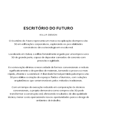
ESCRITÓRIO DO FUTURO
KILLA DESIGN
O Escritório do Futuro representa um marco na aplicação da impressão
3D em edificações corporativas, explorando as possibilidades
construtivas dessa tecnologia em escala real.
Localizado em Dubai, o edifício foi totalmente erguido por uma impressora
3D de grande porte, capaz de depositar camadas de concreto com
precisão e agilidade.
Essa inovação eliminou a necessidade de formas convencionais e reduziu
significativamente o desperdício de materiais, tornando o processo mais
rápido, eficiente e sustentável. A liberdade formal permitida pela impressão
3D possibilitou a criação de espaços fluidos e futuristas, com soluções
arquitetônicas que seriam inviáveis pelos métodos tradicionais.
Com um tempo de execução reduzido em comparação às técnicas
convencionais, o projeto demonstra como a impressão 3D pode
transformar a construção civil, oferecendo resultados de alta qualidade
técnica, menor custo operacional e novas oportunidades para o design de
ambientes de trabalho.
O Escritório do Futuro comprova que a impressão 3D não é apenas uma
ferramenta experimental, mas uma solução viável para obras de grande
porte, unindo tecnologia, eficiência e inovação em um só espaço.
FOTOGRAFIA
WAM