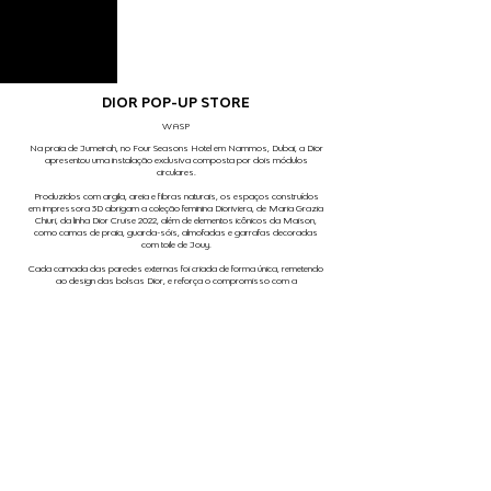
DIOR POP-UP STORE
WASP
Na praia de Jumeirah, no Four Seasons Hotel em Nammos, Dubai, a Dior
apresentou uma instalação exclusiva composta por dois módulos
circulares.
Produzidos com argila, areia e fibras naturais, os espaços construídos
em impressora 3D abrigam a coleção feminina Dioriviera, de Maria Grazia
Chiuri, da linha Dior Cruise 2022, além de elementos icônicos da Maison,
como camas de praia, guarda-sóis, almofadas e garrafas decoradas
com toile de Jouy.
Cada camada das paredes externas foi criada de forma única, remetendo
ao design das bolsas Dior, e reforça o compromisso com a
sustentabilidade.
FOTOGRAFIA
MOHAMED SOMJI
anterior
próximo